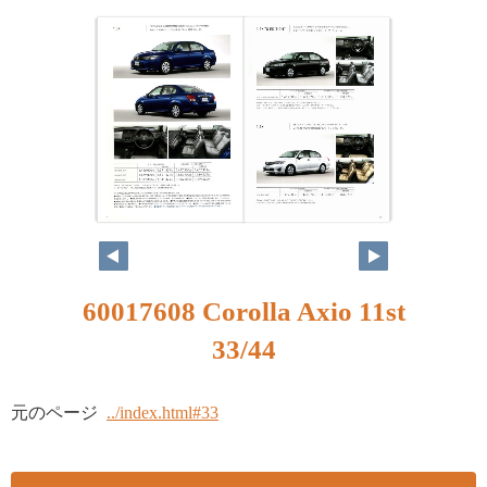
60017608 Corolla Axio 11st
33/44
元のページ
../index.html#33