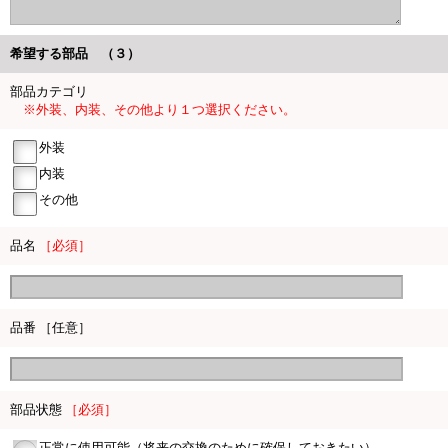
希望する部品 （３）
部品カテゴリ
※外装、内装、その他より１つ選択ください。
外装
内装
その他
品名
［必須］
品番 ［任意］
部品状態
［必須］
正常に使用可能（将来の交換のために確保しておきたい）