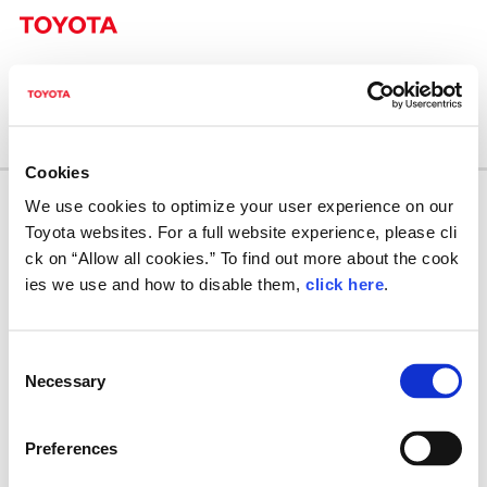
メディア報道関係者向けお問い合わせ
Inquiries from the Media
Cookies
入力
確認
完了
We use cookies to optimize your user experience on our
Toyota websites. For a full website experience, please cli
プライバシーポリシー（Privacy Policy）
*必須（Required）
ck on “Allow all cookies.” To find out more about the cook
ies we use and how to disable them,
click here
.
当フォームでご登録いただいた個人情報は、問い合わせ内容
を確認するためのみに使用させていただきます。
当サイトにおける個人情報の取り扱いについてはこちら
C
個人情報に関する基本方針 | プライバシーポリシー | トヨタ自
Necessary
o
動車株式会社 公式企業サイト (global.toyota)
n
s
Preferences
e
The personal information registered in this application form wi