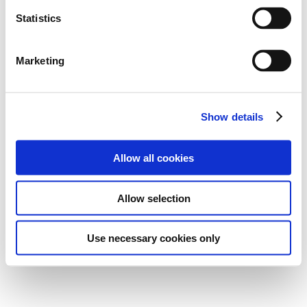
n
ll only be used to confirm the contents of media inquiries.
t
Statistics
In regards to the handling of personal information on this site,
please visit the following link:
https://global.toyota/en/privacy-
S
notice/
e
Marketing
l
e
c
同意（Agree）
Show details
t
i
o
Allow all cookies
n
Allow selection
Toyota Privacy Notice
https://global.toyota/en/privacy-notice/
Cookies Policy
https://www.toyota.co.jp/cookies_policy/
Your Privacy Choices (U.S. residents)
https://privacy.toyota.com/
Use necessary cookies only