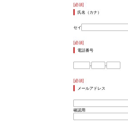
[必須]
氏名（カナ）
セイ
[必須]
電話番号
-
-
[必須]
メールアドレス
確認用