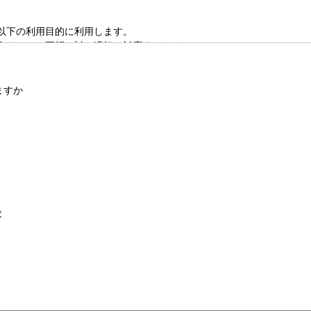
以下の利用目的に利用します。
合わせ・ご要望に対し適切に対応するため
ィングのため(お住まいや年代、性別などからお客様それぞれにご興味
YCLEに関する商品・サービスまたは各種イベント・キャンペーン等につい
ますか
YCLEに関する商品企画および品質向上、またはお客様満足度向上策を検討す
の提供
法令により認められる場合を除き、第三者に提供することはありません
個人情報の取扱いについてのご質問やご要望、または保有個人データの
合わせください。
求
co.jp