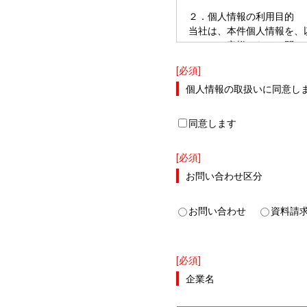
２．個人情報の利用目的
当社は、本件個人情報を、
（１）お客様からのお問い
（２）当社によるマーケテ
[必須]
含みます)
（３）TOYOTA UPC
個人情報の取扱いに同意し
（４）TOYOTA UPC
同意します
３．個人情報の第三者へ
当社は、本件個人情報を、
[必須]
４．お問い合わせ
お問い合わせ区分
当社の本フォームにおける
合は、以下の窓口にお問い
お問い合わせ
資料請
【お問い合わせ窓口】
av_up_base_t@mail.toyota.
[必須]
企業名