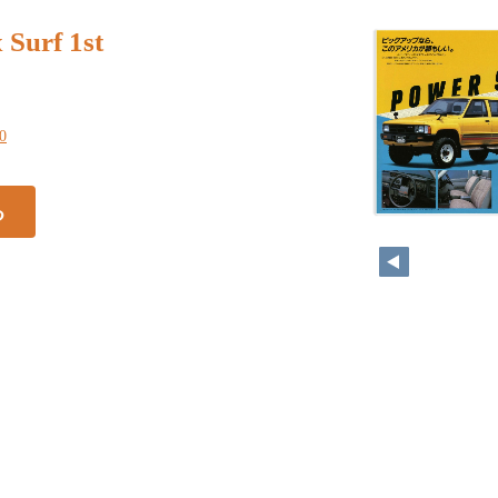
 Surf 1st
10
る