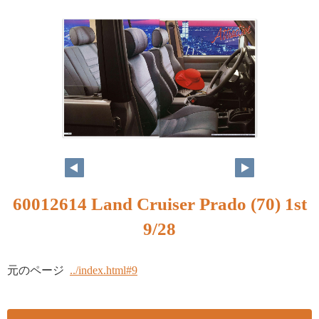
60012614 Land Cruiser Prado (70) 1st
9/28
元のページ
../index.html#9