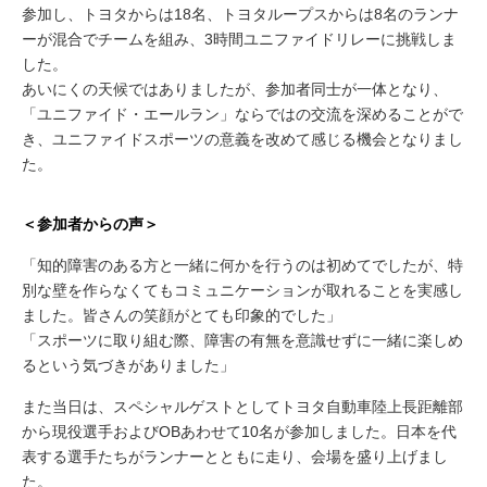
参加し、トヨタからは18名、トヨタループスからは8名のランナ
ーが混合でチームを組み、3時間ユニファイドリレーに挑戦しま
した。
あいにくの天候ではありましたが、参加者同士が一体となり、
「ユニファイド・エールラン」ならではの交流を深めることがで
き、ユニファイドスポーツの意義を改めて感じる機会となりまし
た。
＜参加者からの声＞
「知的障害のある方と一緒に何かを行うのは初めてでしたが、特
別な壁を作らなくてもコミュニケーションが取れることを実感し
ました。皆さんの笑顔がとても印象的でした」
「スポーツに取り組む際、障害の有無を意識せずに一緒に楽しめ
るという気づきがありました」
また当日は、スペシャルゲストとしてトヨタ自動車陸上長距離部
から現役選手およびOBあわせて10名が参加しました。日本を代
表する選手たちがランナーとともに走り、会場を盛り上げまし
た。