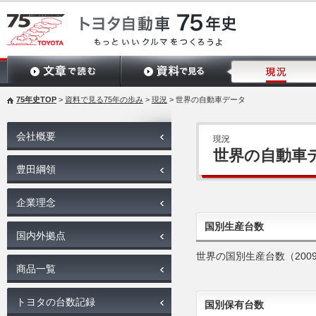
75年史TOP
>
資料で見る75年の歩み
>
現況
> 世界の自動車データ
会社概要
現況
世界の自動車
豊田綱領
企業理念
国別生産台数
国内外拠点
世界の国別生産台数（2009
商品一覧
トヨタの台数記録
国別保有台数