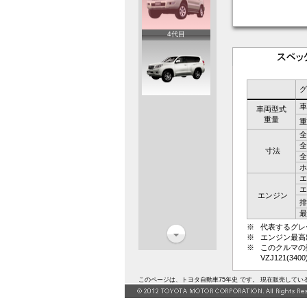
4代目
グ
車
車両型式
重量
重
全
全
寸法
全
ホ
エ
エ
エンジン
排
最
※
代表するグレ
※
エンジン最高
※
このクルマの
VZJ121(3400)
このページは、トヨタ自動車75年史 です。 現在販売して