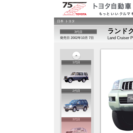
日本
トヨタ
ランドク
3代目
Land Cruiser P
発売日 2002年10月 7日
1代目
2代目
3代目