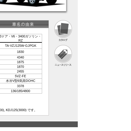
3ドア・V6・3400ガソリン・
RZ
TA-VZJ125W-GJPGK
1830
4340
1875
1870
2455
5VZ-FE
水冷V型6気筒DOHC
3378
136/185/4800
2700), KDJ125(3000) です。