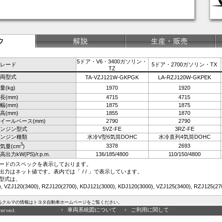
5ドア・V6・3400ガソリン・
レード
5ドア・2700ガソリン・TX
TZ
両型式
TA-VZJ121W-GKPGK
LA-RZJ120W-GKPEK
量(kg)
1970
1920
長(mm)
4715
4715
幅(mm)
1875
1875
高(mm)
1855
1870
イールベース(mm)
2790
2790
ンジン型式
5VZ-FE
3RZ-FE
ンジン種類
水冷V型6気筒DOHC
水冷直列4気筒DOHC
3
3378
2693
気量(cm
)
高出力kW(PS)/r.p.m.
136/185/4800
110/150/4800
ードのスペックを表示しております。
出力はネット値です。表内では「 / / 」で表示しています。
型式は、
, VZJ120(3400), RZJ120(2700), KDJ121(3000), KDJ120(3000), VZJ125(3400), RZJ125(
いるクルマの情報はトヨタ自動車ホームページをご覧ください。
車両系統図について
ご利用に関して