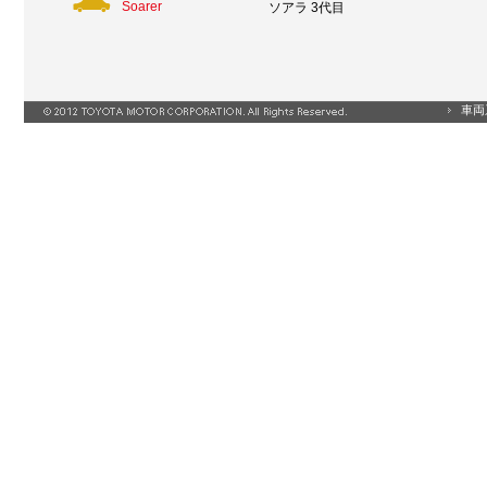
Soarer
ソアラ 3代目
車両