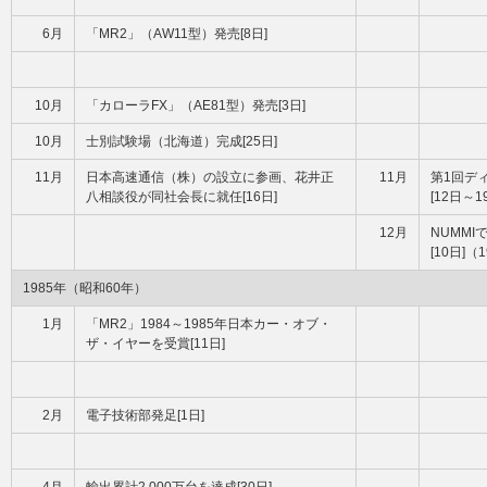
6月
「MR2」（AW11型）発売[8日]
10月
「カローラFX」（AE81型）発売[3日]
10月
士別試験場（北海道）完成[25日]
11月
日本高速通信（株）の設立に参画、花井正
11月
第1回デ
八相談役が同社会長に就任[16日]
[12日～1
12月
NUMM
[10日]
1985年（昭和60年）
1月
「MR2」1984～1985年日本カー・オブ・
ザ・イヤーを受賞[11日]
2月
電子技術部発足[1日]