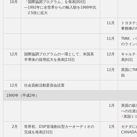
10月
「国際協調プログラム」を発表[30日]
―1992年に全世界からの輸入額を1988年比
2.5倍に拡大
11月
トヨタテク
事務棟の地
11月
TMM、
のラインオ
12月
国際協調プログラムの一環として、米国系
12月
キャルテ
半導体の採用拡大を発表[13日]
表[4日]
12月
英国にTM
始
12月
社会貢献活動委員会設置
1990年（平成2年）
1月
英国の販
への出資
英国ト
*
2月
世界初、DSP音場創出型カーオーディオの
2月
カナダに金
完成を発表[15日]
CANADA