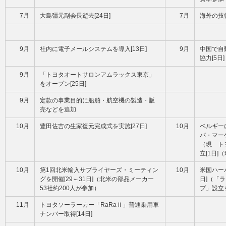
7月
大島彊元副会長逝去[24日]
7月
海外の技
9月
社内に電子メールシステムを導入[13日]
9月
中国で自
協力[5日]
9月
「トヨタオートサロンアムラックス東京」
をオープン[25日]
9月
定款の事業目的に船舶・航空機の製造・販
売などを追加
10月
豊田佐吉の生家復元完成式を実施[27日]
10月
ベルギー
パ・マー
（現 ト
立[1日
10月
第1回北米輸入サプライヤーズ・ミーティン
10月
米国ハー
グを開催[29～31日]（北米の部品メーカー
日]（「
53社約200人が参加）
プ」設立
11月
トヨタソーラーカー「RaRaⅡ」普通乗用車
ナンバー取得[14日]