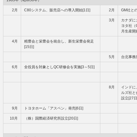
1983年（昭和58年）
2月
C80システム、販売店への導入開始[1日]
2月
GM社と
3月
カナダに
ヨタ社（C
月生産開
4月
精豊会と栄豊会を統合し、新生栄豊会発足
[15日]
5月
台北事務所
6月
全役員を対象としQC研修会を実施[3～5日]
8月
インドに
ルズ社と
設立[27
9月
トヨタホーム「アスペン」発売[6日]
10月
（株）国際経済研究所設立[20日]