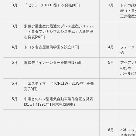
3月
「セラ」（EXY10型）を発売[8日]
3月
トルコ政
表（トヨ
三井物産の
3月
多種少量生産に最適のプレス生産システム
「トヨタフレキシブルシステム」の新開発
を発表[26日]
4月
トヨタ名古屋整備学園を設立[1日]
4月
フォーク
始
5月
東京デザインセンターを開設[17日]
5月
アセアン
のため、
ポールに新
5月
「エスティマ」（TCR11W・21W型）を発
売[30日]
5月
中電とのバン型電気自動車製作合意を発表
[31日]（1991年1月末完成納車）
6月
パキスタ
資本参加