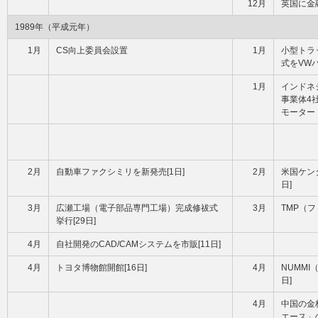
12月
英国に金融
1989年（平成元年）
1月
CS向上委員会設置
1月
小型トラ
式をVWハ
1月
インドネ
事業体4
モーター
2月
自動車ファクシミリを新発売[1日]
2月
米国ケン
日]
3月
広瀬工場（電子部品専門工場）完成修祓式
3月
TMP（フ
挙行[29日]
4月
自社開発のCAD/CAMシステムを市販[11日]
4月
トヨタ博物館開館[16日]
4月
NUMMI
日]
4月
中国の金
エース」