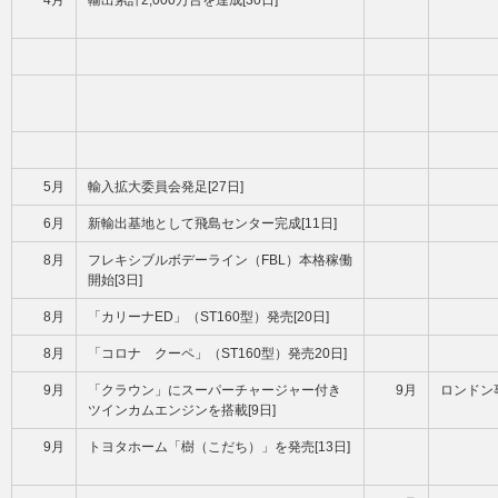
4月
輸出累計2,000万台を達成[30日]
5月
輸入拡大委員会発足[27日]
6月
新輸出基地として飛島センター完成[11日]
8月
フレキシブルボデーライン（FBL）本格稼働
開始[3日]
8月
「カリーナED」（ST160型）発売[20日]
8月
「コロナ クーペ」（ST160型）発売20日]
9月
「クラウン」にスーパーチャージャー付き
9月
ロンドン事
ツインカムエンジンを搭載[9日]
9月
トヨタホーム「樹（こだち）」を発売[13日]