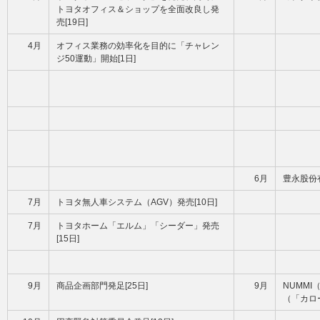
トヨタオフィス＆ショップを全面改良し発
売[19日]
4月
オフィス業務の効率化を目的に「チャレン
ジ50運動」開始[1日]
6月
豊永股份
7月
トヨタ無人車システム（AGV）発売[10日]
7月
トヨタホーム「エルム」「シーダー」発売
[15日]
9月
商品企画部門発足[25日]
9月
NUMM
（「カロー