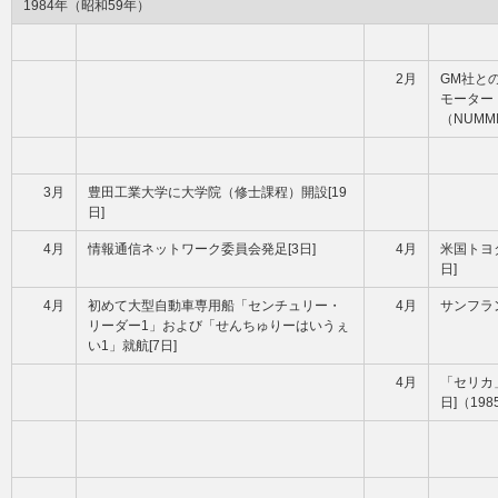
1984年（昭和59年）
2月
GM社と
モーター
（NUMM
3月
豊田工業大学に大学院（修士課程）開設[19
日]
4月
情報通信ネットワーク委員会発足[3日]
4月
米国トヨ
日]
4月
初めて大型自動車専用船「センチュリー・
4月
サンフラ
リーダー1」および「せんちゅりーはいうぇ
い1」就航[7日]
4月
「セリカ
日]（19