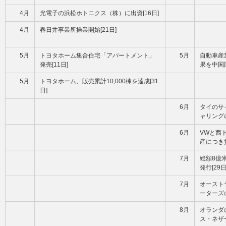
4月
光電子の浜松ホトニクス（株）に出資[16日]
4月
春日井事業所操業開始[21日]
5月
トヨタホーム集合住宅「アパートメント」
5月
自動車産
発売[11日]
果を中国国
5月
トヨタホーム、販売累計10,000棟を達成[31
日]
6月
タイのサ
ャリングの
6月
VWと西
産につき覚
7月
総額8億
発行[29日
7月
オースト
ーターズ
8月
オランダ
ス・ネザー