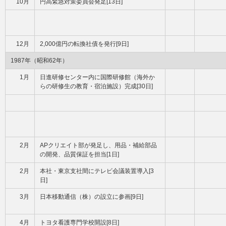
10月
円高緊急対策委員会発足[13日]
12月
2,000億円の転換社債を発行[9日]
1987年（昭和62年）
1月
日進研修センター内に国際研修館（海外か
らの研修生の教育・宿泊施設）完成[30日]
2月
APクリエイト部が発足し、用品・補給部品
の開発、品質保証を担当[1日]
2月
本社・東京支社間にテレビ会議装置導入[3
日]
3月
日本移動通信（株）の設立に参画[9日]
4月
トヨタ看護専門学校開設[8日]