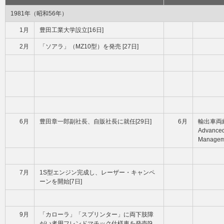
1981年（昭和56年）
1月
豊田工業大学設立[16日]
2月
「ソアラ」（MZ10型）を発売 [27日]
6月
豊田章一郎副社長、自販社長に就任[29日]
6月
輸出車両
Advanced
Managem
7月
1S型エンジン完成し、レーザー・キャンペ
ーンを開始[7日]
9月
「カローラ」「スプリンター」に両下肢障
がい者用フレンドマチック仕様車を発売[9