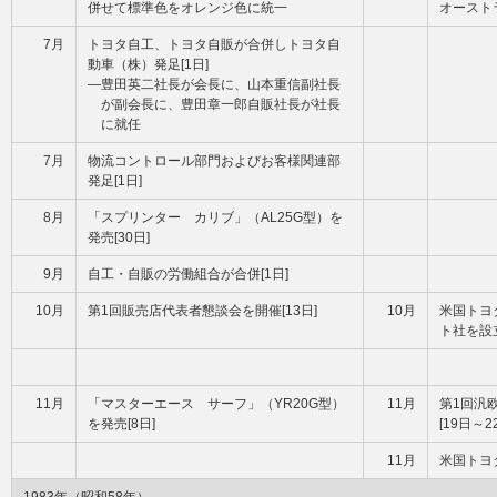
併せて標準色をオレンジ色に統一
オーストラ
7月
トヨタ自工、トヨタ自販が合併しトヨタ自
動車（株）発足[1日]
―豊田英二社長が会長に、山本重信副社長
が副会長に、豊田章一郎自販社長が社長
に就任
7月
物流コントロール部門およびお客様関連部
発足[1日]
8月
「スプリンター カリブ」（AL25G型）を
発売[30日]
9月
自工・自販の労働組合が合併[1日]
10月
第1回販売店代表者懇談会を開催[13日]
10月
米国トヨ
ト社を設立
11月
「マスターエース サーフ」（YR20G型）
11月
第1回汎
を発売[8日]
[19日～2
11月
米国トヨタ