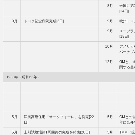
8月
米国に第
[24日]
9月
トヨタ記念病院完成[3日]
9月
欧州トヨ
9月
スープラ
[18日]
10月
アメリカ
バーチブル
12月
GMと、
関する基
1988年（昭和63年）
5月
洋風高級住宅「オークフォーレ」を発売[22
5月
GMとの合
日]
年に合弁事
5月
士別試験場第1周回路の完成を発表[26日]
5月
TMM（