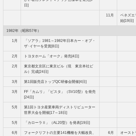
日]
11月
ベネズエ
始[19日]
1982年（昭和57年）
1月
「ソアラ」1981～1982年日本カー・オブ・
ザ･イヤーを受賞[8日]
2月
トヨタホーム「オーク」発売[4日]
2月
東京都文京区に東京ビル（現 東京本社ビ
ル）完成[24日]
3月
第1回販売店トップQC研修会開催[4日]
3月
FF「カムリ」「ビスタ」（SV10型）を発売
[24日]
5月
第1回トヨタ産業車両ディストリビューター
世界大会を開催[17～18日]
5月
「カローラⅡ」（AL20型）を発表[19日]
6月
フォークリフトの主要141機種を大幅改良、
6月
オースト