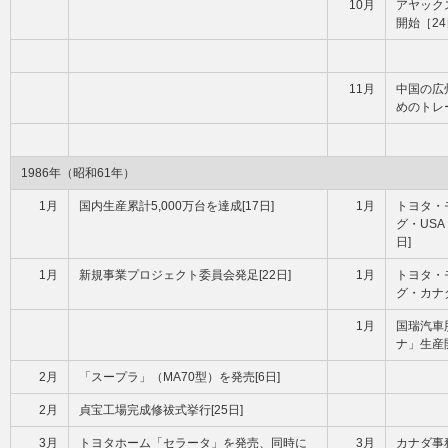
10月
アヤック
開始［2
11月
中国の広
めのトレ
1986年（昭和61年）
1月
国内生産累計5,000万台を達成[17日]
1月
トヨタ・
グ・USA
日]
1月
新規事業プロジェクト委員会発足[22日]
1月
トヨタ・
グ・カナダ
1月
国瑞汽車
ナ」生産
2月
「スープラ」（MA70型）を発売[6日]
2月
貞宝工場完成修祓式挙行[25日]
3月
トヨタホーム「セラータ」を発売、同時に
3月
カナダ事務