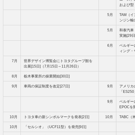
および型
5月
TAM（
ンジン輸出
5月
和泰汽車
実施[29日
6月
ベルギー
ィング・
7月
世界デザイン博覧会にトヨタグループ館を
出展[15日]（7月15日～11月26日）
8月
栃木事業所の操業開始[30日]
9月
車両の保証制度を改定[27日]
9月
アメリカ
「ES25
9月
ベルギー
EPOCを
10月
トヨタ車の新シンボルマークを発表[2日]
10月
TABC（
10月
「セルシオ」（UCF11型）を発売[9日]