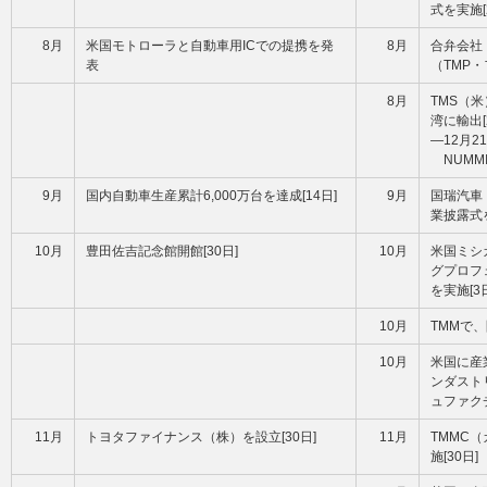
式を実施[
8月
米国モトローラと自動車用ICでの提携を発
8月
合弁会社
表
（TMP・
8月
TMS（米
湾に輸出[
―12月
NUM
9月
国内自動車生産累計6,000万台を達成[14日]
9月
国瑞汽車
業披露式を
10月
豊田佐吉記念館開館[30日]
10月
米国ミシ
グプロフ
を実施[3
10月
TMMで、
10月
米国に産
ンダスト
ュファクチ
11月
トヨタファイナンス（株）を設立[30日]
11月
TMMC
施[30日]