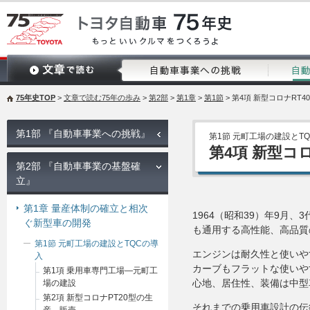
75年史TOP
>
文章で読む75年の歩み
>
第2部
>
第1章
>
第1節
> 第4項 新型コロナRT
第1部 『自動車事業への挑戦』
第1節 元町工場の建設とT
第4項 新型コ
第2部 『自動車事業の基盤確
立』
第1章 量産体制の確立と相次
1964（昭和39）年9月
ぐ新型車の開発
も通用する高性能、高品質
第1節 元町工場の建設とTQCの導
エンジンは耐久性と使いやす
入
カーブもフラットな使いや
第1項 乗用車専門工場―元町工
心地、居住性、装備は中型
場の建設
第2項 新型コロナPT20型の生
それまでの乗用車設計の伝