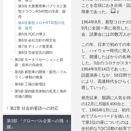
産、販売
ことを念頭におき企画・設
第3項 大衆乗用車パブリカと新
型クラウンRS40型の生産、販
用車であった。
2
売
1964年8月、新型コロナ
第4項 新型コロナRT40型の生
9月に全国一斉に発売した
産、販売
会、試乗会には20数万人
第5項 TQCの導入
第6項 会社方針の明文化
この年、日本で初めての本
第7項 デミング賞受賞
し、ハイウェー時代に突入
第8項 労使宣言の調印
て、開通したばかりの名神
第2節 モータリゼーションと貿
した。3台のコロナがスタ
易・資本の自由化
1964年9月14日であっ
第3節 新型車の開発・販売―フル
話題渦巻くなか、58日間で
ライン体制の推進
により、高速時代をひらく
第4節 工場の新増設
透していった。
第5節 国内販売体制の拡充と海外
市場の開拓
発売以来、順調に人気を持
の12月に月販8,400台
第2章 社会的要請への対応
て、1965年1月には、初
めてブルーバードを抜いた
第3部 『グローバル企業への飛
で第1位の座についたのは
躍』
全社的なTQC活動の結実