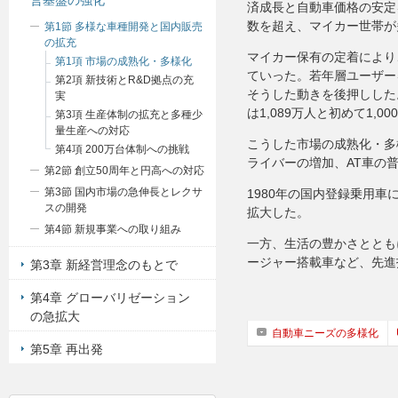
営基盤の強化
済成長と自動車価格の安定
数を超え、マイカー世帯が
第1節 多様な車種開発と国内販売
の拡充
マイカー保有の定着により
第1項 市場の成熟化・多様化
ていった。若年層ユーザー
第2項 新技術とR&D拠点の充
そうした動きを後押しした
実
は1,089万人と初めて1
第3項 生産体制の拡充と多種少
量生産への対応
こうした市場の成熟化・多
第4項 200万台体制への挑戦
ライバーの増加、AT車の
第2節 創立50周年と円高への対応
第3節 国内市場の急伸長とレクサ
1980年の国内登録乗用車
スの開発
拡大した。
第4節 新規事業への取り組み
一方、生活の豊かさととも
ージャー搭載車など、先進
第3章 新経営理念のもとで
第4章 グローバリゼーション
の急拡大
自動車ニーズの多様化
第5章 再出発