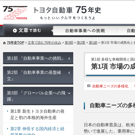
75年史TOP
>
文章で読む75年の歩み
>
第3部
>
第2章
>
第1節
> 第1項 市場の成熟化と
第1部 『自動車事業への挑戦』
第1節 多様な車種開発と
第1項 市場の
第2部 『自動車事業の基盤確
立』
自動車ニーズの多様化
第3部 『グローバル企業への飛
躍』
自動車ニーズの多
第1章 新生トヨタ自動車の発
足と初の本格的海外生産
日本の自動車普及は、欧米
第2章 伸長する国内経済と経
勢いで進展した。乗用車に