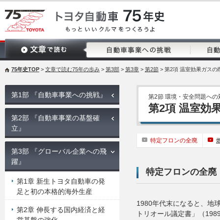
75年史TOP
>
文章で読む75年の歩み
>
第3部
>
第3章
>
第2節
> 第2項 温室効果ガス
第1部 『自動車事業への挑戦』
第2節 環境・安全問題への
第2項 温室
第2部 『自動車事業の基盤確
立』
特定フロンの全廃
第3部 『グローバル企業への飛
躍』
特定フロンの全廃
第1章 新生トヨタ自動車の発
足と初の本格的海外生産
1980年代末になると、
第2章 伸長する国内経済と経
トリオール議定書」（19