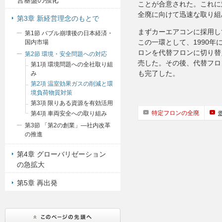
営基盤の強化
ことが合意された。これに
全廃に向けて迅速な取り組
第3章 新経営理念のもとで
まずカーエアコンに採用し
第1節 バブル崩壊後の日本経済・
この一環として、1990年
国内市場
ロンを代替フロンに切り替
第2節 環境・安全問題への対応
売した。その後、代替フロ
第1項 環境問題への全社取り組
も完了した。
み
第2項 温室効果ガスの削減と環
境負荷物質対策
第3項 限りある資源を有効活用
特定フロンの全廃
第4項 車両安全への取り組み
第3節 「第2の創業」―社内改革
の推進
第4章 グローバリゼーション
の急拡大
第5章 再出発