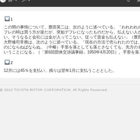
1
この間の事情について、豊田英二は、次のように述べている。「われわれ
フレの時は買う方が楽だが、突如デフレになったものだから、払えない人
い。そうなると会社には金が入ってこない。従って賃金も払えない」（豊田
大野修司常務は、次のように述べている。「現在の方法で売られたのでは
のにならねばならぬ。（中略）手形を落としても落とさなくても、先方の
いうことになる」（「第6回団体交渉議事録」1950年4月20日）。手形
2
12月には45％を支払い、残りは翌年1月に支払うこととした。