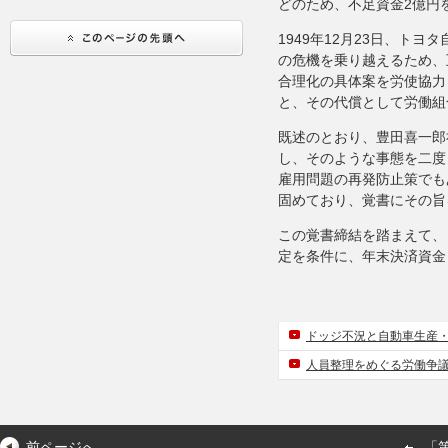
どのため、不足資金2億円
1949年12月23日、ト
の危機を乗り越えるため、
合理化の具体案を労使協力
と、その代償として労働組
既述のとおり、豊田喜一郎
し、そのような事態を二度
雇用問題の再発防止策でも
固めており、覚書にその旨
この覚書締結を踏まえて、
定を条件に、年末決済資金と
ドッジ不況と自動車生産
人員整理をめぐる労働争
前ページへ
「第