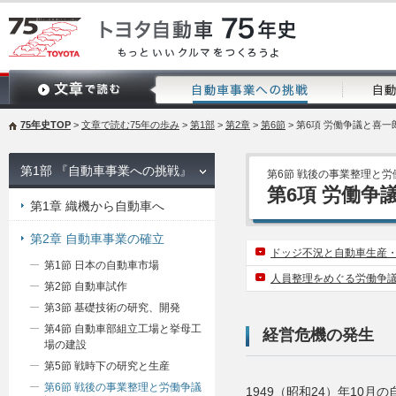
75年史TOP
>
文章で読む75年の歩み
>
第1部
>
第2章
>
第6節
> 第6項 労働争議と喜
第1部 『自動車事業への挑戦』
第6節 戦後の事業整理と労
第6項 労働争
第1章 織機から自動車へ
第2章 自動車事業の確立
ドッジ不況と自動車生産
第1節 日本の自動車市場
人員整理をめぐる労働争
第2節 自動車試作
第3節 基礎技術の研究、開発
第4節 自動車部組立工場と挙母工
経営危機の発生
場の建設
第5節 戦時下の研究と生産
第6節 戦後の事業整理と労働争議
1949（昭和24）年10