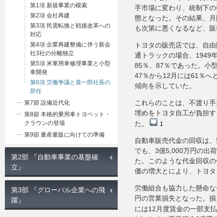
第1項 新規事業の模索
手市場に変わり、統制下の
第2項 会社再建
態となった。その結果、月
第3項 民需転換と戦後改革への
も次第に悪くなるなど、販
対応
第4項 企業再建整備に伴う新会
トヨタの販売店では、自由
社3社の分離独立
通トラックの場合、1949
第5項 米軍用車修理事業と小型
85％、87％であった。小
車開発
47％から12月には61％
第6項 労働争議と喜一郎社長の
傾向を示していた。
辞任
これらのことは、不渡り手
第7節 設備近代化
埋めをトヨタ自工が負担す
第8節 本格的乗用車トヨペット・
クラウンの登場
た。
1
第9節 量産量販に向けての準備
自動車販売代金の回収は、
でも、3億5,000万円の
第2部 『自動車事業の基盤確
た。このような代金回収の
立』
価の増大とにより、トヨタ
労働組合も協力した懸命な合
第3部 『グローバル企業への飛
円の営業損失となった。損失
躍』
には
12月度賃金の一部支