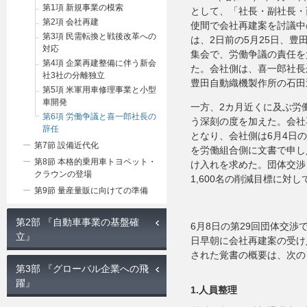
第1項 新規事業の模索
として、「社長・副社長・
第2項 会社再建
使間で会社再建案を討議中
第3項 民需転換と戦後改革への
は、2日前の5月25日、
対応
集会で、労働争議の責任を
第4項 企業再建整備に伴う新会
た。会社側は、喜一郎社長
社3社の分離独立
豊田自動織機製作所の石田
第5項 米軍用車修理事業と小型
車開発
一方、2カ月近くに及ぶ労
第6項 労働争議と喜一郎社長の
う深刻の度を加えた。会社
辞任
となり、会社側は6月4日
第7節 設備近代化
を労働組合側に文書で申し
第8節 本格的乗用車トヨペット・
け入れを求めた。団体交渉
クラウンの登場
1,600名の削減目標に対し
第9節 量産量販に向けての準備
第2部 『自動車事業の基盤確
6月8日の第29回団体交
立』
日早朝に会社再建案の受け
された覚書の概要は、次の
第3部 『グローバル企業への飛
躍』
1.人員整理