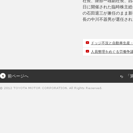
社長、隈部一雄副社長、西
日に開催された臨時株主総
の石田退三が兼任のまま新
長の中川不器男が選任され
ドッジ不況と自動車生産
人員整理をめぐる労働争
前ページへ
「第