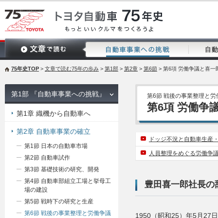
75年史TOP
>
文章で読む75年の歩み
>
第1部
>
第2章
>
第6節
> 第6項 労働争議と喜
第1部 『自動車事業への挑戦』
第6節 戦後の事業整理と労
第6項 労働争
第1章 織機から自動車へ
第2章 自動車事業の確立
ドッジ不況と自動車生産
第1節 日本の自動車市場
人員整理をめぐる労働争
第2節 自動車試作
第3節 基礎技術の研究、開発
第4節 自動車部組立工場と挙母工
豊田喜一郎社長の
場の建設
第5節 戦時下の研究と生産
第6節 戦後の事業整理と労働争議
1950（昭和25）年5月